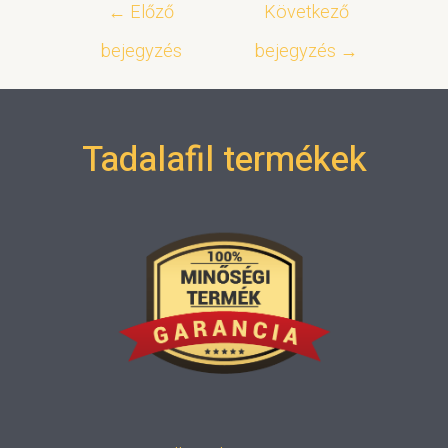
←
Előző
Következő
bejegyzés
bejegyzés
→
Tadalafil termékek