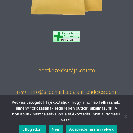
Adatkezelési tájékoztató
info@sildenafil-tadalafil-rendeles.com
E-mail
:
Kedves Látogató! Tájékoztatjuk, hogy a honlap felhasználói
élmény fokozásának érdekében sütiket alkalmazunk. A
honlapunk használatával ön a tájékoztatásunkat tudomásul
veszi.
2015 © Sildenafil-Tadalafil termékek rendelése
📦 Rendeléskövetés
Elfogadom
Nem
Adatvédelmi irányelvek