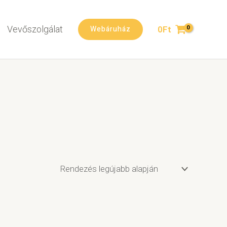
Vevőszolgálat
Webáruház
0
Ft