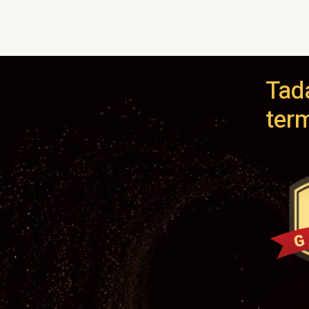
Tada
ter