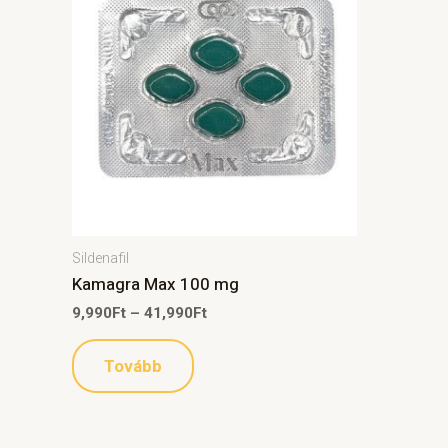
Sildenafil
Kamagra Max 100 mg
9,990
Ft
–
41,990
Ft
Tovább