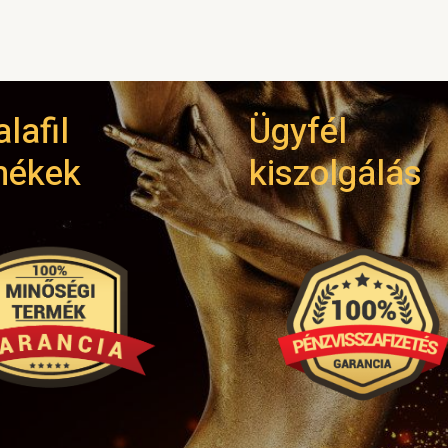
lafil
Ügyfél
mékek
kiszolgálás