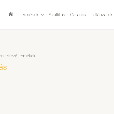
Termékek
Szállítás
Garancia
Utánzatok
F
ő
rendelkező termékek
o
ás
l
d
a