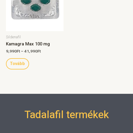
Sildenafil
Kamagra Max 100 mg
9,990
Ft
–
41,990
Ft
Tovább
Tadalafil termékek