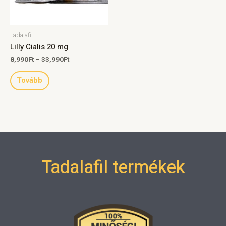
Tadalafil
Lilly Cialis 20 mg
8,990
Ft
–
33,990
Ft
Tovább
Tadalafil termékek